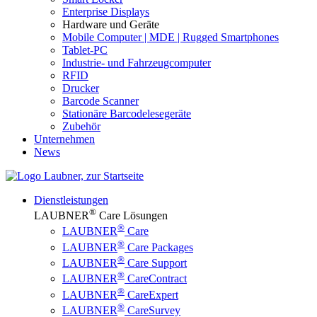
Enterprise Displays
Hardware und Geräte
Mobile Computer | MDE | Rugged Smartphones
Tablet-PC
Industrie- und Fahrzeugcomputer
RFID
Drucker
Barcode Scanner
Stationäre Barcodelesegeräte
Zubehör
Unternehmen
News
Dienstleistungen
®
LAUBNER
Care Lösungen
®
LAUBNER
Care
®
LAUBNER
Care Packages
®
LAUBNER
Care Support
®
LAUBNER
CareContract
®
LAUBNER
CareExpert
®
LAUBNER
CareSurvey