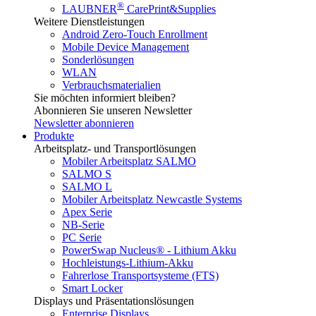
®
LAUBNER
CarePrint&Supplies
Weitere Dienstleistungen
Android Zero-Touch Enrollment
Mobile Device Management
Sonderlösungen
WLAN
Verbrauchsmaterialien
Sie möchten informiert bleiben?
Abonnieren Sie unseren Newsletter
Newsletter abonnieren
Produkte
Arbeitsplatz- und Transportlösungen
Mobiler Arbeitsplatz SALMO
SALMO S
SALMO L
Mobiler Arbeitsplatz Newcastle Systems
Apex Serie
NB-Serie
PC Serie
PowerSwap Nucleus® - Lithium Akku
Hochleistungs-Lithium-Akku
Fahrerlose Transportsysteme (FTS)
Smart Locker
Displays und Präsentationslösungen
Enterprise Displays