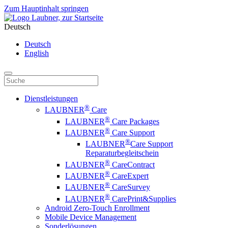
Zum Hauptinhalt springen
Deutsch
Deutsch
English
Dienstleistungen
®
LAUBNER
Care
®
LAUBNER
Care Packages
®
LAUBNER
Care Support
®
LAUBNER
Care Support
Reparaturbegleitschein
®
LAUBNER
CareContract
®
LAUBNER
CareExpert
®
LAUBNER
CareSurvey
®
LAUBNER
CarePrint&Supplies
Android Zero-Touch Enrollment
Mobile Device Management
Sonderlösungen