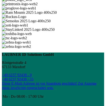
LAUBNER ID Solutions GmbH
Röntgenstraße 4
67133 Maxdorf
+49 6237 92438 - 0
+49 6237 92438 - 55
Diese E-Mail-Adresse ist vor Spambots geschützt! Zur Anzeige
muss JavaScript eingeschaltet sein.
Mo - Do
08:00 - 17:00 Uhr