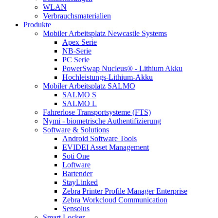
WLAN
Verbrauchsmaterialien
Produkte
Mobiler Arbeitsplatz Newcastle Systems
Apex Serie
NB-Serie
PC Serie
PowerSwap Nucleus® - Lithium Akku
Hochleistungs-Lithium-Akku
Mobiler Arbeitsplatz SALMO
SALMO S
SALMO L
Fahrerlose Transportsysteme (FTS)
Nymi - biometrische Authentifizierung
Software & Solutions
Android Software Tools
EVIDEI Asset Management
Soti One
Loftware
Bartender
StayLinked
Zebra Printer Profile Manager Enterprise
Zebra Workcloud Communication
Sensolus
Smart Locker