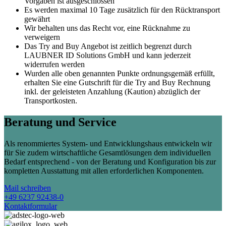
Vorgaben ist ausgeschlossen
Es werden maximal 10 Tage zusätzlich für den Rücktransport
gewährt
Wir behalten uns das Recht vor, eine Rücknahme zu
verweigern
Das Try and Buy Angebot ist zeitlich begrenzt durch
LAUBNER ID Solutions GmbH und kann jederzeit
widerrufen werden
Wurden alle oben genannten Punkte ordnungsgemäß erfüllt,
erhalten Sie eine Gutschrift für die Try and Buy Rechnung
inkl. der geleisteten Anzahlung (Kaution) abzüglich der
Transportkosten.
Beratung und Service
Als renommiertes System- und Entwicklungshaus entwickeln wir
für Sie zudem wirtschaftliche Gesamtlösungen dem individuellen
Bedarf entsprechend - von der Beratung und Konfiguration bis zur
kompletten Ausstattung mit allen erforderlichen Komponenten.
Mail schreiben
+49 6237 92438-0
Kontaktformular