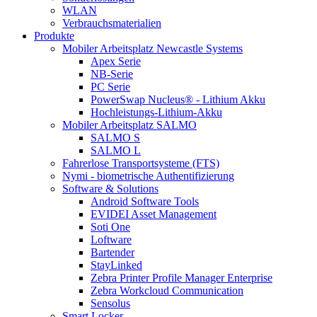
WLAN
Verbrauchsmaterialien
Produkte
Mobiler Arbeitsplatz Newcastle Systems
Apex Serie
NB-Serie
PC Serie
PowerSwap Nucleus® - Lithium Akku
Hochleistungs-Lithium-Akku
Mobiler Arbeitsplatz SALMO
SALMO S
SALMO L
Fahrerlose Transportsysteme (FTS)
Nymi - biometrische Authentifizierung
Software & Solutions
Android Software Tools
EVIDEI Asset Management
Soti One
Loftware
Bartender
StayLinked
Zebra Printer Profile Manager Enterprise
Zebra Workcloud Communication
Sensolus
Smart Locker