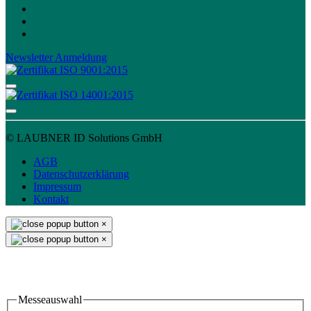
Newsletter Anmeldung
© LAUBNER ID Solutions GmbH
AGB
Datenschutzerklärung
Impressum
Kontakt
×
×
Einladung & Standbesuch
Messeauswahl