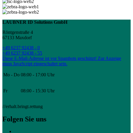
LAUBNER ID Solutions GmbH
Röntgenstraße 4
67133 Maxdorf
+49 6237 92438 - 0
+49 6237 92438 - 55
Diese E-Mail-Adresse ist vor Spambots geschützt! Zur Anzeige
muss JavaScript eingeschaltet sein.
Mo - Do
08:00 - 17:00 Uhr
Fr
08:00 - 15:30 Uhr
///erhalt.bringt.rettung
Folgen Sie uns