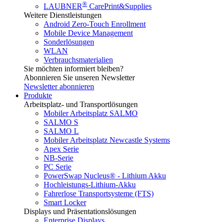
®
LAUBNER
CarePrint&Supplies
Weitere Dienstleistungen
Android Zero-Touch Enrollment
Mobile Device Management
Sonderlösungen
WLAN
Verbrauchsmaterialien
Sie möchten informiert bleiben?
Abonnieren Sie unseren Newsletter
Newsletter abonnieren
Produkte
Arbeitsplatz- und Transportlösungen
Mobiler Arbeitsplatz SALMO
SALMO S
SALMO L
Mobiler Arbeitsplatz Newcastle Systems
Apex Serie
NB-Serie
PC Serie
PowerSwap Nucleus® - Lithium Akku
Hochleistungs-Lithium-Akku
Fahrerlose Transportsysteme (FTS)
Smart Locker
Displays und Präsentationslösungen
Enterprise Displays