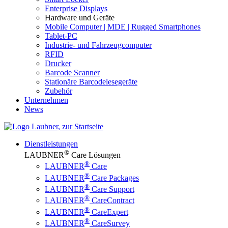
Enterprise Displays
Hardware und Geräte
Mobile Computer | MDE | Rugged Smartphones
Tablet-PC
Industrie- und Fahrzeugcomputer
RFID
Drucker
Barcode Scanner
Stationäre Barcodelesegeräte
Zubehör
Unternehmen
News
Dienstleistungen
®
LAUBNER
Care Lösungen
®
LAUBNER
Care
®
LAUBNER
Care Packages
®
LAUBNER
Care Support
®
LAUBNER
CareContract
®
LAUBNER
CareExpert
®
LAUBNER
CareSurvey