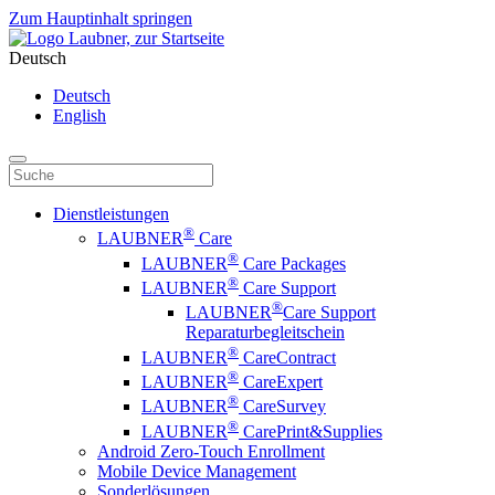
Zum Hauptinhalt springen
Deutsch
Deutsch
English
Dienstleistungen
®
LAUBNER
Care
®
LAUBNER
Care Packages
®
LAUBNER
Care Support
®
LAUBNER
Care Support
Reparaturbegleitschein
®
LAUBNER
CareContract
®
LAUBNER
CareExpert
®
LAUBNER
CareSurvey
®
LAUBNER
CarePrint&Supplies
Android Zero-Touch Enrollment
Mobile Device Management
Sonderlösungen