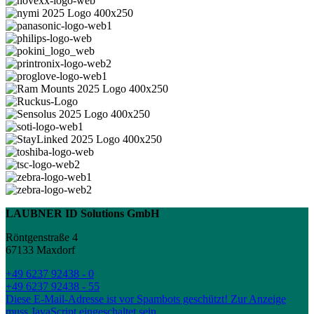
LAUBNER ID Solutions GmbH
Röntgenstraße 4
67133 Maxdorf
+49 6237 92438 - 0
+49 6237 92438 - 55
Diese E-Mail-Adresse ist vor Spambots geschützt! Zur Anzeige
muss JavaScript eingeschaltet sein.