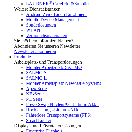
®
LAUBNER
CarePrint&Supplies
Weitere Dienstleistungen
Android Zero-Touch Enrollment
Mobile Device Management
Sonderlösungen
WLAN
Verbrauchsmaterialien
Sie möchten informiert bleiben?
Abonnieren Sie unseren Newsletter
Newsletter abonnieren
Produkte
Arbeitsplatz- und Transportlösungen
Mobiler Arbeitsplatz SALMO
SALMO S
SALMO L
Mobiler Arbeitsplatz Newcastle Systems
Apex Serie
NB-Serie
PC Serie
PowerSwap Nucleus® - Lithium Akku
Hochleistungs-Lithium-Akku
Fahrerlose Transportsysteme (FTS)
Smart Locker
Displays und Präsentationslösungen
Enterprise Displays