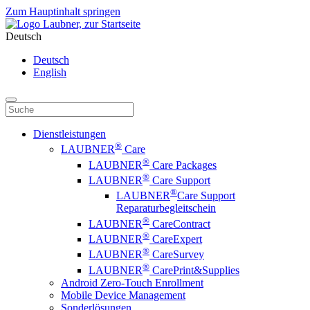
Zum Hauptinhalt springen
Deutsch
Deutsch
English
Dienstleistungen
®
LAUBNER
Care
®
LAUBNER
Care Packages
®
LAUBNER
Care Support
®
LAUBNER
Care Support
Reparaturbegleitschein
®
LAUBNER
CareContract
®
LAUBNER
CareExpert
®
LAUBNER
CareSurvey
®
LAUBNER
CarePrint&Supplies
Android Zero-Touch Enrollment
Mobile Device Management
Sonderlösungen