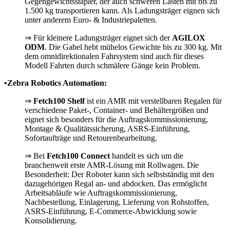
Gegengewichtsstapler, der auch schweren Lasten mit bis zu
1.500 kg transportieren kann. Als Ladungsträger eignen sich
unter anderem Euro- & Industriepaletten.
⇒ Für kleinere Ladungsträger eignet sich der
AGILOX
ODM
. Die Gabel hebt mühelos Gewichte bis zu 300 kg. Mit
dem omnidirektionalen Fahrsystem sind auch für dieses
Modell Fahrten durch schmälere Gänge kein Problem.
•Zebra Robotics Automation:
⇒
Fetch100 Shelf
ist ein AMR mit verstellbaren Regalen für
verschiedene Paket-, Container- und Behältergrößen und
eignet sich besonders für die Auftragskommissionierung,
Montage & Qualitätssicherung, ASRS-Einführung,
Sofortaufträge und Retourenbearbeitung.
⇒ Bei
Fetch100 Connect
handelt es sich um die
branchenweit erste AMR-Lösung mit Rollwagen. Die
Besonderheit: Der Roboter kann sich selbstständig mit den
dazugehörigen Regal an- und abdocken. Das ermöglicht
Arbeitsabläufe wie Auftragskommissionierung,
Nachbestellung, Einlagerung, Lieferung von Rohstoffen,
ASRS-Einführung, E-Commerce-Abwicklung sowie
Konsolidierung.