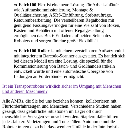
⇒
Fetch100 Flex
ist eine neue Lösung für Arbeitsabläufe
wie Auftragskommissionierung, Montage &
Qualitätssicherung, ASRS-Einführung, Sofortaufträge,
Retourenbearbeitung. Die verstellbaren Regalböden mit
genügend Fassungsvermögen für eine Vielzahl von Boxen,
Kästen und Behältern mit offener Regalgestaltung
ermöglichen das Be- 6 Entladen auf beiden Seiten des
Roboters und sorgen für eine große Flexibilität.
⇒
Fetch100 Roller
ist mit einem verstellbaren Aufsatzmodul
mit integriertem Barcode-Scanner ausgestattet. Es handelt sich
bei diesem Modell um eine Lösung, die speziell für die
Kommissionierung von Batch- und Großhandelsartikeln
entwickelt wurde und eine automatische Übergabe von
Ladungen an Förderbänder ermöglicht.
Ist ein Transportroboter wirklich sicher im Umgang mit Menschen
und anderen Maschinen?
Alle AMRs, die Sie bei uns beziehen können, kollaborieren mit
Flurförderfahrzeugen und Menschen. Verschiedene Studien haben
gezeigt, dass gefährliche Situationen im Lager oft durch
menschliches Versagen verursacht werden. Staplerunfälle führen
jedes Jahr zu Verletzungen und Todesfällen. Autonome mobile
Roboter tragen dazu bei, dass weniger Unfälle in der Intralogistik