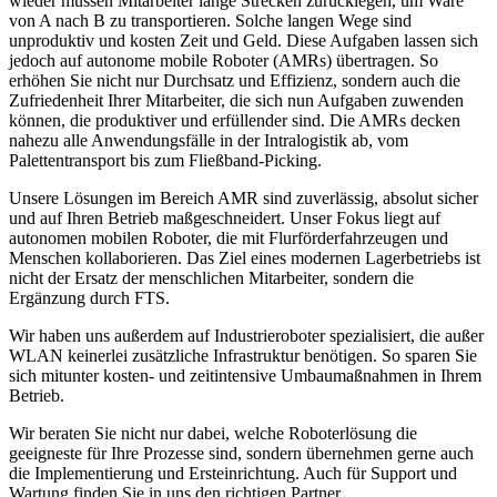
wieder müssen Mitarbeiter lange Strecken zurücklegen, um Ware
von A nach B zu transportieren. Solche langen Wege sind
unproduktiv und kosten Zeit und Geld. Diese Aufgaben lassen sich
jedoch auf autonome mobile Roboter (AMRs) übertragen. So
erhöhen Sie nicht nur Durchsatz und Effizienz, sondern auch die
Zufriedenheit Ihrer Mitarbeiter, die sich nun Aufgaben zuwenden
können, die produktiver und erfüllender sind. Die AMRs decken
nahezu alle Anwendungsfälle in der Intralogistik ab, vom
Palettentransport bis zum Fließband-Picking.
Unsere Lösungen im Bereich AMR sind zuverlässig, absolut sicher
und auf Ihren Betrieb maßgeschneidert. Unser Fokus liegt auf
autonomen mobilen Roboter, die mit Flurförderfahrzeugen und
Menschen kollaborieren. Das Ziel eines modernen Lagerbetriebs ist
nicht der Ersatz der menschlichen Mitarbeiter, sondern die
Ergänzung durch FTS.
Wir haben uns außerdem auf Industrieroboter spezialisiert, die außer
WLAN keinerlei zusätzliche Infrastruktur benötigen. So sparen Sie
sich mitunter kosten- und zeitintensive Umbaumaßnahmen in Ihrem
Betrieb.
Wir beraten Sie nicht nur dabei, welche Roboterlösung die
geeigneste für Ihre Prozesse sind, sondern übernehmen gerne auch
die Implementierung und Ersteinrichtung. Auch für Support und
Wartung finden Sie in uns den richtigen Partner.