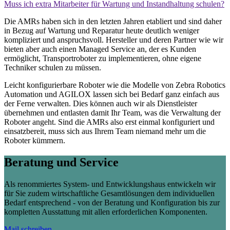
Muss ich extra Mitarbeiter für Wartung und Instandhaltung schulen?
Die AMRs haben sich in den letzten Jahren etabliert und sind daher
in Bezug auf Wartung und Reparatur heute deutlich weniger
kompliziert und anspruchsvoll. Hersteller und deren Partner wie wir
bieten aber auch einen Managed Service an, der es Kunden
ermöglicht, Transportroboter zu implementieren, ohne eigene
Techniker schulen zu müssen.
Leicht konfigurierbare Roboter wie die Modelle von Zebra Robotics
Automation und AGILOX lassen sich bei Bedarf ganz einfach aus
der Ferne verwalten. Dies können auch wir als Dienstleister
übernehmen und entlasten damit Ihr Team, was die Verwaltung der
Roboter angeht. Sind die AMRs also erst einmal konfiguriert und
einsatzbereit, muss sich aus Ihrem Team niemand mehr um die
Roboter kümmern.
Beratung und Service
Als renommiertes System- und Entwicklungshaus entwickeln wir
für Sie zudem wirtschaftliche Gesamtlösungen dem individuellen
Bedarf entsprechend - von der Beratung und Konfiguration bis zur
kompletten Ausstattung mit allen erforderlichen Komponenten.
Mail schreiben