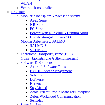
WLAN
Verbrauchsmaterialien
Produkte
Mobiler Arbeitsplatz Newcastle Systems
Apex Serie
NB-Serie
PC Serie
PowerSwap Nucleus® - Lithium Akku
Hochleistungs-Lithium-Akku
Mobiler Arbeitsplatz SALMO
SALMO S
SALMO L
Fahrerlose Transportsysteme (FTS)
Nymi - biometrische Authentifizierung
Software & Solutions
Android Software Tools
EVIDEI Asset Management
Soti One
Loftware
Bartender
StayLinked
Zebra Printer Profile Manager Enterprise
Zebra Workcloud Communication
Sensolus
Smart Locker