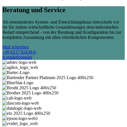
Beratung und Service
Als renommiertes System- und Entwicklungshaus entwickeln wir
für Sie zudem wirtschaftliche Gesamtlösungen dem individuellen
Bedarf entsprechend - von der Beratung und Konfiguration bis zur
kompletten Ausstattung mit allen erforderlichen Komponenten.
Mail schreiben
+49 6237 92438-0
Kontaktformular