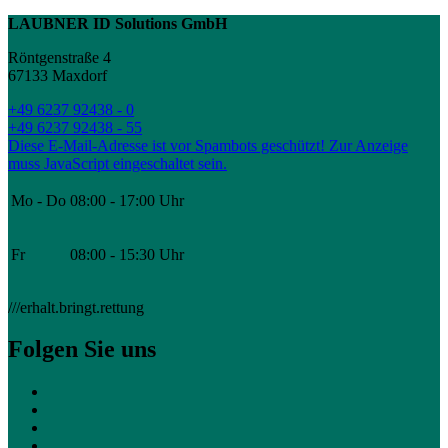
LAUBNER ID Solutions GmbH
Röntgenstraße 4
67133 Maxdorf
+49 6237 92438 - 0
+49 6237 92438 - 55
Diese E-Mail-Adresse ist vor Spambots geschützt! Zur Anzeige
muss JavaScript eingeschaltet sein.
Mo - Do
08:00 - 17:00 Uhr
Fr
08:00 - 15:30 Uhr
///erhalt.bringt.rettung
Folgen Sie uns