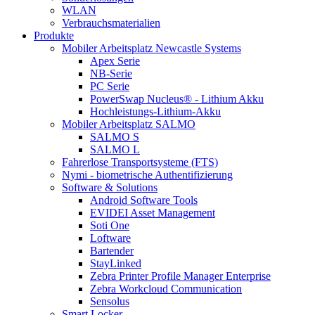
WLAN
Verbrauchsmaterialien
Produkte
Mobiler Arbeitsplatz Newcastle Systems
Apex Serie
NB-Serie
PC Serie
PowerSwap Nucleus® - Lithium Akku
Hochleistungs-Lithium-Akku
Mobiler Arbeitsplatz SALMO
SALMO S
SALMO L
Fahrerlose Transportsysteme (FTS)
Nymi - biometrische Authentifizierung
Software & Solutions
Android Software Tools
EVIDEI Asset Management
Soti One
Loftware
Bartender
StayLinked
Zebra Printer Profile Manager Enterprise
Zebra Workcloud Communication
Sensolus
Smart Locker