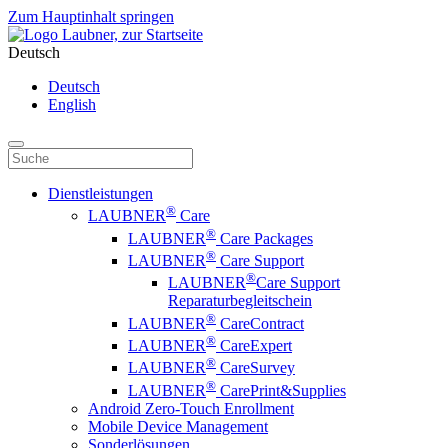
Zum Hauptinhalt springen
Deutsch
Deutsch
English
Dienstleistungen
®
LAUBNER
Care
®
LAUBNER
Care Packages
®
LAUBNER
Care Support
®
LAUBNER
Care Support
Reparaturbegleitschein
®
LAUBNER
CareContract
®
LAUBNER
CareExpert
®
LAUBNER
CareSurvey
®
LAUBNER
CarePrint&Supplies
Android Zero-Touch Enrollment
Mobile Device Management
Sonderlösungen