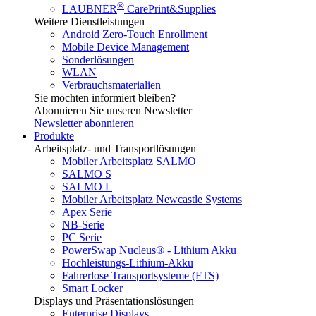
®
LAUBNER
CarePrint&Supplies
Weitere Dienstleistungen
Android Zero-Touch Enrollment
Mobile Device Management
Sonderlösungen
WLAN
Verbrauchsmaterialien
Sie möchten informiert bleiben?
Abonnieren Sie unseren Newsletter
Newsletter abonnieren
Produkte
Arbeitsplatz- und Transportlösungen
Mobiler Arbeitsplatz SALMO
SALMO S
SALMO L
Mobiler Arbeitsplatz Newcastle Systems
Apex Serie
NB-Serie
PC Serie
PowerSwap Nucleus® - Lithium Akku
Hochleistungs-Lithium-Akku
Fahrerlose Transportsysteme (FTS)
Smart Locker
Displays und Präsentationslösungen
Enterprise Displays