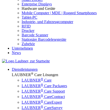
Enterprise Displays
Hardware und Geräte
Mobile Computer | MDE | Rugged Smartphones
Tablet-PC
Industrie- und Fahrzeugcomputer
RFID
Drucker
Barcode Scanner
Stationäre Barcodelesegeräte
Zubehör
Unternehmen
News
Dienstleistungen
®
LAUBNER
Care Lösungen
®
LAUBNER
Care
®
LAUBNER
Care Packages
®
LAUBNER
Care Support
®
LAUBNER
CareContract
®
LAUBNER
CareExpert
®
LAUBNER
CareSurvey