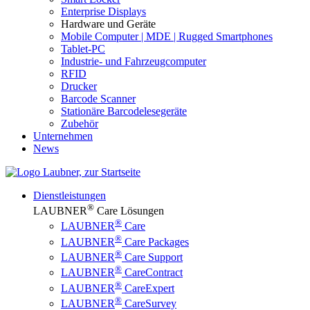
Enterprise Displays
Hardware und Geräte
Mobile Computer | MDE | Rugged Smartphones
Tablet-PC
Industrie- und Fahrzeugcomputer
RFID
Drucker
Barcode Scanner
Stationäre Barcodelesegeräte
Zubehör
Unternehmen
News
Dienstleistungen
®
LAUBNER
Care Lösungen
®
LAUBNER
Care
®
LAUBNER
Care Packages
®
LAUBNER
Care Support
®
LAUBNER
CareContract
®
LAUBNER
CareExpert
®
LAUBNER
CareSurvey