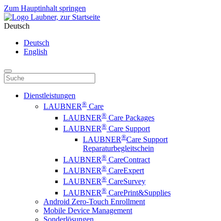
Zum Hauptinhalt springen
Deutsch
Deutsch
English
Dienstleistungen
®
LAUBNER
Care
®
LAUBNER
Care Packages
®
LAUBNER
Care Support
®
LAUBNER
Care Support
Reparaturbegleitschein
®
LAUBNER
CareContract
®
LAUBNER
CareExpert
®
LAUBNER
CareSurvey
®
LAUBNER
CarePrint&Supplies
Android Zero-Touch Enrollment
Mobile Device Management
Sonderlösungen