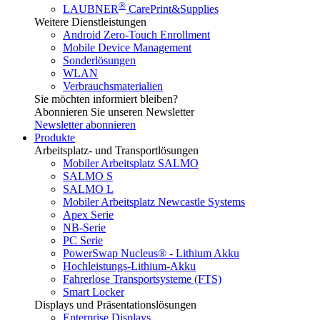
®
LAUBNER
CarePrint&Supplies
Weitere Dienstleistungen
Android Zero-Touch Enrollment
Mobile Device Management
Sonderlösungen
WLAN
Verbrauchsmaterialien
Sie möchten informiert bleiben?
Abonnieren Sie unseren Newsletter
Newsletter abonnieren
Produkte
Arbeitsplatz- und Transportlösungen
Mobiler Arbeitsplatz SALMO
SALMO S
SALMO L
Mobiler Arbeitsplatz Newcastle Systems
Apex Serie
NB-Serie
PC Serie
PowerSwap Nucleus® - Lithium Akku
Hochleistungs-Lithium-Akku
Fahrerlose Transportsysteme (FTS)
Smart Locker
Displays und Präsentationslösungen
Enterprise Displays