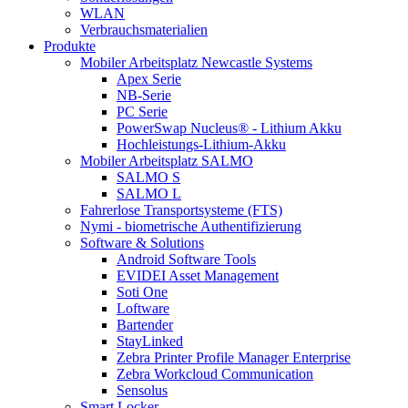
WLAN
Verbrauchsmaterialien
Produkte
Mobiler Arbeitsplatz Newcastle Systems
Apex Serie
NB-Serie
PC Serie
PowerSwap Nucleus® - Lithium Akku
Hochleistungs-Lithium-Akku
Mobiler Arbeitsplatz SALMO
SALMO S
SALMO L
Fahrerlose Transportsysteme (FTS)
Nymi - biometrische Authentifizierung
Software & Solutions
Android Software Tools
EVIDEI Asset Management
Soti One
Loftware
Bartender
StayLinked
Zebra Printer Profile Manager Enterprise
Zebra Workcloud Communication
Sensolus
Smart Locker