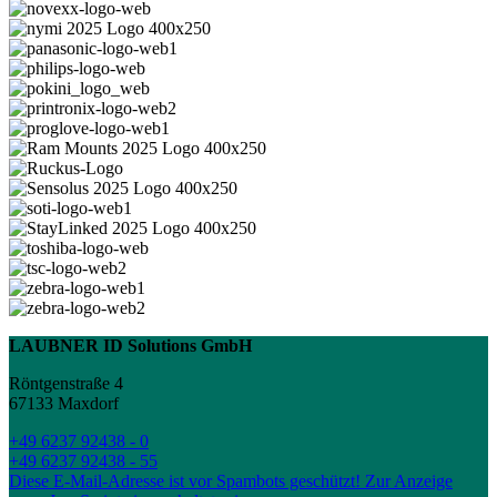
LAUBNER ID Solutions GmbH
Röntgenstraße 4
67133 Maxdorf
+49 6237 92438 - 0
+49 6237 92438 - 55
Diese E-Mail-Adresse ist vor Spambots geschützt! Zur Anzeige