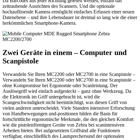
Da Barcodes aus jeder Richtung gelesen werden, entfällt das
zeitraubende Ausrichten des Scanners. Und die optionale
hochauflösende Kamera ermöglicht einfaches Erfassen einer neuen
Datenebene – und ihre Lebensdauer ist dreimal so lang wie die einer
herkömmlichen Smartphone-Kamera.
Zwei Geräte in einem – Computer und
Scanpistole
Verwandeln Sie Ihren MC2200 oder MC2700 in eine Scanpistole –
Verwandeln Sie Ihren MC2200 oder MC2700 in eine Scanpistole –
ohne Kompromisse bei Ergonomie oder Scanleistung. Der
Auslösegriff wird einfach aufgesteckt – ganz ohne Werkzeug. Da
die Elektronik im Griff untergebracht ist, wird die
Scangeschwindigkeit nicht beeinträchtigt, was diesen Griff von
vielen anderen unterscheidet. Viele Stunden intensiver Erforschung
von Handbewegungen und-positionen bilden die Basis für
fortschrittliche ergonomische Merkmale, die den gleichen Komfort
wie die pistolenförmigen Geräte von Zebra bei scanintensiven
Arbeiten bieten. Bei aufgesetztem Griffsind alle Funktionen
verfügbar, einschließlich des Lautsprechersund der optionalen