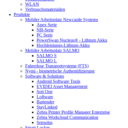
WLAN
Verbrauchsmaterialien
Produkte
Mobiler Arbeitsplatz Newcastle Systems
Apex Serie
NB-Serie
PC Serie
PowerSwap Nucleus® - Lithium Akku
Hochleistungs-Lithium-Akku
Mobiler Arbeitsplatz SALMO
SALMO S
SALMO L
Fahrerlose Transportsysteme (FTS)
Nymi - biometrische Authentifizierung
Software & Solutions
Android Software Tools
EVIDEI Asset Management
Soti One
Loftware
Bartender
StayLinked
Zebra Printer Profile Manager Enterprise
Zebra Workcloud Communication
Sensolus
Smart Locker