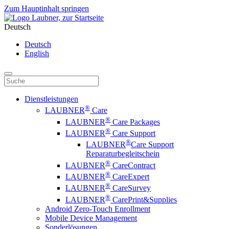
Zum Hauptinhalt springen
Deutsch
Deutsch
English
Dienstleistungen
®
LAUBNER
Care
®
LAUBNER
Care Packages
®
LAUBNER
Care Support
®
LAUBNER
Care Support
Reparaturbegleitschein
®
LAUBNER
CareContract
®
LAUBNER
CareExpert
®
LAUBNER
CareSurvey
®
LAUBNER
CarePrint&Supplies
Android Zero-Touch Enrollment
Mobile Device Management
Sonderlösungen