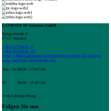
LAUBNER ID Solutions GmbH
Röntgenstraße 4
67133 Maxdorf
+49 6237 92438 - 0
+49 6237 92438 - 55
Diese E-Mail-Adresse ist vor Spambots geschützt! Zur Anzeige
muss JavaScript eingeschaltet sein.
Mo - Do
08:00 - 17:00 Uhr
Fr
08:00 - 15:30 Uhr
///erhalt.bringt.rettung
Folgen Sie uns