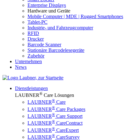
Enterprise Displays
Hardware und Geräte
Mobile Computer | MDE | Rugged Smartphones
Tablet-PC
Industrie- und Fahrzeugcomputer
RFID
Drucker
Barcode Scanner
Stationäre Barcodelesegeräte
Zubehör
Unternehmen
News
Dienstleistungen
®
LAUBNER
Care Lösungen
®
LAUBNER
Care
®
LAUBNER
Care Packages
®
LAUBNER
Care Support
®
LAUBNER
CareContract
®
LAUBNER
CareExpert
®
LAUBNER
CareSurvey