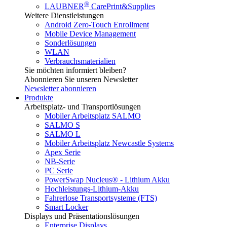
®
LAUBNER
CarePrint&Supplies
Weitere Dienstleistungen
Android Zero-Touch Enrollment
Mobile Device Management
Sonderlösungen
WLAN
Verbrauchsmaterialien
Sie möchten informiert bleiben?
Abonnieren Sie unseren Newsletter
Newsletter abonnieren
Produkte
Arbeitsplatz- und Transportlösungen
Mobiler Arbeitsplatz SALMO
SALMO S
SALMO L
Mobiler Arbeitsplatz Newcastle Systems
Apex Serie
NB-Serie
PC Serie
PowerSwap Nucleus® - Lithium Akku
Hochleistungs-Lithium-Akku
Fahrerlose Transportsysteme (FTS)
Smart Locker
Displays und Präsentationslösungen
Enterprise Displays