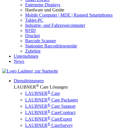
Enterprise Displays
Hardware und Geräte
Mobile Computer | MDE | Rugged Smartphones
Tablet-PC
Industrie- und Fahrzeugcomputer
RFID
Drucker
Barcode Scanner
Stationäre Barcodelesegeräte
Zubehör
Unternehmen
News
Dienstleistungen
®
LAUBNER
Care Lösungen
®
LAUBNER
Care
®
LAUBNER
Care Packages
®
LAUBNER
Care Support
®
LAUBNER
CareContract
®
LAUBNER
CareExpert
®
LAUBNER
CareSurvey