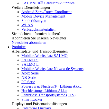
®
LAUBNER
CarePrint&Supplies
Weitere Dienstleistungen
Android Zero-Touch Enrollment
Mobile Device Management
Sonderlösungen
WLAN
Verbrauchsmaterialien
Sie möchten informiert bleiben?
Abonnieren Sie unseren Newsletter
Newsletter abonnieren
Produkte
Arbeitsplatz- und Transportlösungen
Mobiler Arbeitsplatz SALMO
SALMO S
SALMO L
Mobiler Arbeitsplatz Newcastle Systems
Apex Serie
NB-Serie
PC Serie
PowerSwap Nucleus® - Lithium Akku
Hochleistungs-Lithium-Akku
Fahrerlose Transportsysteme (FTS)
Smart Locker
Displays und Präsentationslösungen
Enterprise Displays