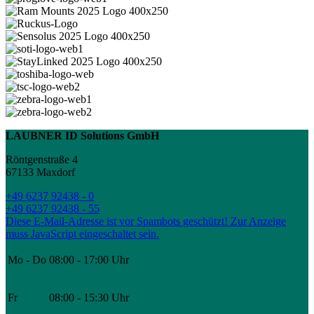
LAUBNER ID Solutions GmbH
Röntgenstraße 4
67133 Maxdorf
+49 6237 92438 - 0
+49 6237 92438 - 55
Diese E-Mail-Adresse ist vor Spambots geschützt! Zur Anzeige
muss JavaScript eingeschaltet sein.
Mo - Do
08:00 - 17:00 Uhr
Fr
08:00 - 15:30 Uhr