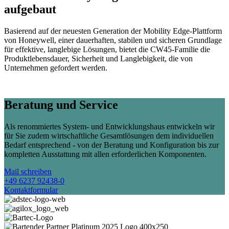
aufgebaut
Basierend auf der neuesten Generation der Mobility Edge-Plattform
von Honeywell, einer
dauerhaften, stabilen und sicheren Grundlage
für effektive, langlebige Lösungen, bietet die
CW45-Familie die
Produktlebensdauer, Sicherheit und Langlebigkeit, die von
Unternehmen
gefordert werden.
Beratung und Service
Als renommiertes System- und Entwicklungshaus entwickeln wir
für Sie zudem wirtschaftliche Gesamtlösungen dem individuellen
Bedarf entsprechend - von der Beratung und Konfiguration bis zur
kompletten Ausstattung mit allen erforderlichen Komponenten.
Mail schreiben
+49 6237 92438-0
Kontaktformular