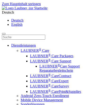
Zum Hauptinhalt springen
Deutsch
Deutsch
English
Dienstleistungen
®
LAUBNER
Care
®
LAUBNER
Care Packages
®
LAUBNER
Care Support
®
LAUBNER
Care Support
Reparaturbegleitschein
®
LAUBNER
CareContract
®
LAUBNER
CareExpert
®
LAUBNER
CareSurvey
®
LAUBNER
CarePrint&Supplies
Android Zero-Touch Enrollment
Mobile Device Management
Sonderlösungen