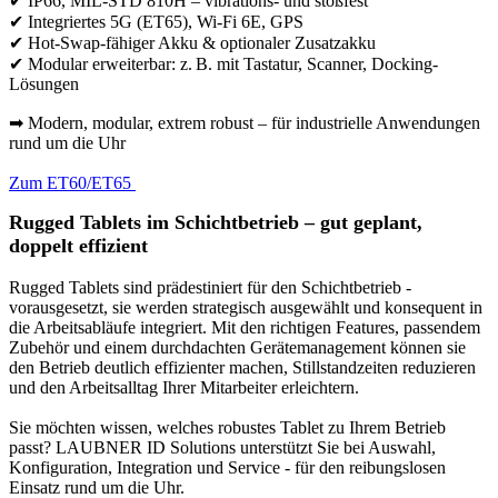
✔ IP66, MIL-STD 810H – vibrations- und stoßfest
✔ Integriertes 5G (ET65), Wi-Fi 6E, GPS
✔ Hot-Swap-fähiger Akku & optionaler Zusatzakku
✔ Modular erweiterbar: z. B. mit Tastatur, Scanner, Docking-
Lösungen
➡ Modern, modular, extrem robust – für industrielle Anwendungen
rund um die Uhr
Zum ET60/ET65
Rugged Tablets im Schichtbetrieb – gut geplant,
doppelt effizient
Rugged Tablets sind prädestiniert für den Schichtbetrieb -
vorausgesetzt, sie werden strategisch ausgewählt und konsequent in
die Arbeitsabläufe integriert. Mit den richtigen Features, passendem
Zubehör und einem durchdachten Gerätemanagement können sie
den Betrieb deutlich effizienter machen, Stillstandzeiten reduzieren
und den Arbeitsalltag Ihrer Mitarbeiter erleichtern.
Sie möchten wissen, welches robustes Tablet zu Ihrem Betrieb
passt? LAUBNER ID Solutions unterstützt Sie bei Auswahl,
Konfiguration, Integration und Service - für den reibungslosen
Einsatz rund um die Uhr.