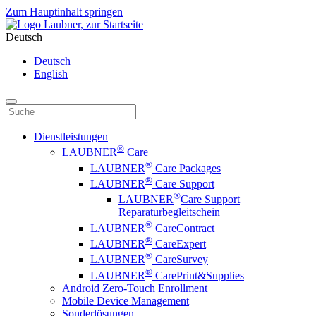
Zum Hauptinhalt springen
Deutsch
Deutsch
English
Dienstleistungen
®
LAUBNER
Care
®
LAUBNER
Care Packages
®
LAUBNER
Care Support
®
LAUBNER
Care Support
Reparaturbegleitschein
®
LAUBNER
CareContract
®
LAUBNER
CareExpert
®
LAUBNER
CareSurvey
®
LAUBNER
CarePrint&Supplies
Android Zero-Touch Enrollment
Mobile Device Management
Sonderlösungen