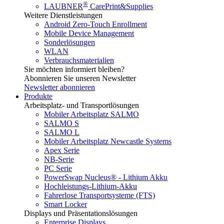
®
LAUBNER
CarePrint&Supplies
Weitere Dienstleistungen
Android Zero-Touch Enrollment
Mobile Device Management
Sonderlösungen
WLAN
Verbrauchsmaterialien
Sie möchten informiert bleiben?
Abonnieren Sie unseren Newsletter
Newsletter abonnieren
Produkte
Arbeitsplatz- und Transportlösungen
Mobiler Arbeitsplatz SALMO
SALMO S
SALMO L
Mobiler Arbeitsplatz Newcastle Systems
Apex Serie
NB-Serie
PC Serie
PowerSwap Nucleus® - Lithium Akku
Hochleistungs-Lithium-Akku
Fahrerlose Transportsysteme (FTS)
Smart Locker
Displays und Präsentationslösungen
Enterprise Displays