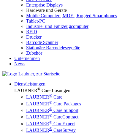
Enterprise Displays
Hardware und Geräte
Mobile Computer | MDE | Rugged Smartphones
Tablet-PC
Industrie- und Fahrzeugcomputer
RFID
Drucker
Barcode Scanner
Stationäre Barcodelesegeräte
Zubehör
Unternehmen
News
Dienstleistungen
®
LAUBNER
Care Lösungen
®
LAUBNER
Care
®
LAUBNER
Care Packages
®
LAUBNER
Care Support
®
LAUBNER
CareContract
®
LAUBNER
CareExpert
®
LAUBNER
CareSurvey