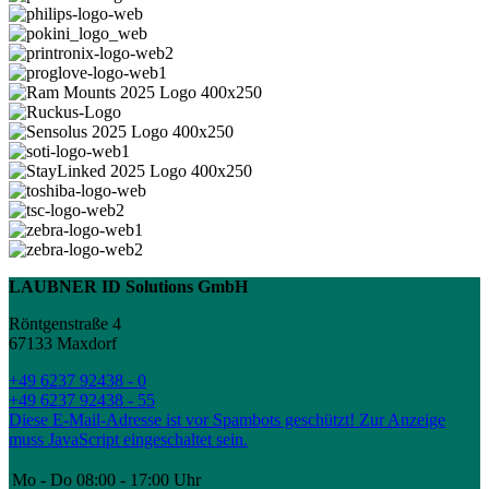
LAUBNER ID Solutions GmbH
Röntgenstraße 4
67133 Maxdorf
+49 6237 92438 - 0
+49 6237 92438 - 55
Diese E-Mail-Adresse ist vor Spambots geschützt! Zur Anzeige
muss JavaScript eingeschaltet sein.
Mo - Do
08:00 - 17:00 Uhr