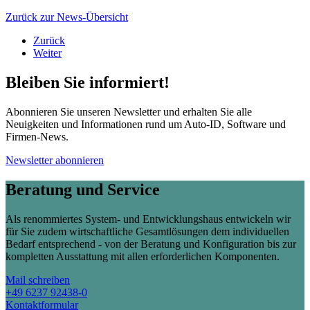
Zurück zur News-Übersicht
Zurück
Weiter
Bleiben Sie informiert!
Abonnieren Sie unseren Newsletter und erhalten Sie alle
Neuigkeiten und Informationen rund um Auto-ID, Software und
Firmen-News.
Newsletter abonnieren
Beratung und Service
Als renommiertes System- und Entwicklungshaus entwickeln wir
für Sie zudem wirtschaftliche Gesamtlösungen dem individuellen
Bedarf entsprechend - von der Beratung und Konfiguration bis zur
kompletten Ausstattung mit allen erforderlichen Komponenten.
Mail schreiben
+49 6237 92438-0
Kontaktformular