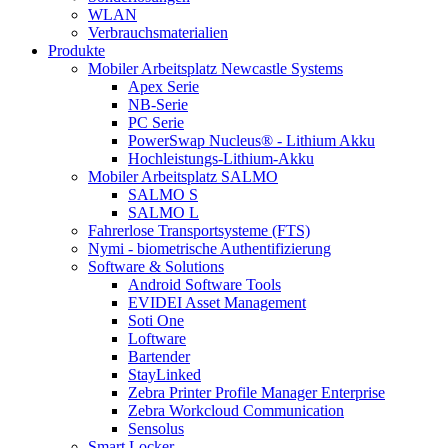
WLAN
Verbrauchsmaterialien
Produkte
Mobiler Arbeitsplatz Newcastle Systems
Apex Serie
NB-Serie
PC Serie
PowerSwap Nucleus® - Lithium Akku
Hochleistungs-Lithium-Akku
Mobiler Arbeitsplatz SALMO
SALMO S
SALMO L
Fahrerlose Transportsysteme (FTS)
Nymi - biometrische Authentifizierung
Software & Solutions
Android Software Tools
EVIDEI Asset Management
Soti One
Loftware
Bartender
StayLinked
Zebra Printer Profile Manager Enterprise
Zebra Workcloud Communication
Sensolus
Smart Locker