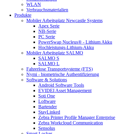
WLAN
Verbrauchsmaterialien
Produkte
Mobiler Arbeitsplatz Newcastle Systems
Apex Serie
NB-Serie
PC Serie
PowerSwap Nucleus® - Lithium Akku
Hochleistungs-Lithium-Akku
Mobiler Arbeitsplatz SALMO
SALMO S
SALMO L
Fahrerlose Transportsysteme (FTS)
Nymi - biometrische Authentifizierung
Software & Solutions
Android Software Tools
EVIDEI Asset Management
Soti One
Loftware
Bartender
StayLinked
Zebra Printer Profile Manager Enterprise
Zebra Workcloud Communication
Sensolus
Smart Locker