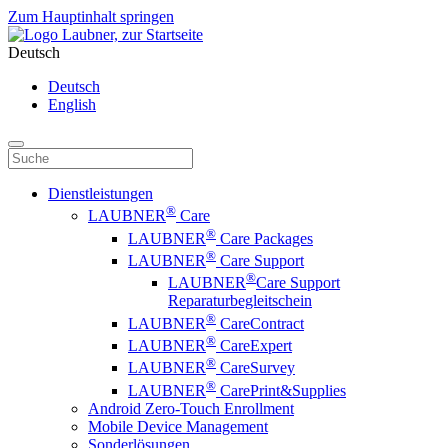
Zum Hauptinhalt springen
Deutsch
Deutsch
English
Dienstleistungen
®
LAUBNER
Care
®
LAUBNER
Care Packages
®
LAUBNER
Care Support
®
LAUBNER
Care Support
Reparaturbegleitschein
®
LAUBNER
CareContract
®
LAUBNER
CareExpert
®
LAUBNER
CareSurvey
®
LAUBNER
CarePrint&Supplies
Android Zero-Touch Enrollment
Mobile Device Management
Sonderlösungen