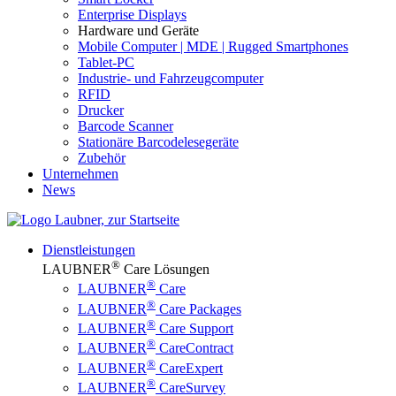
Enterprise Displays
Hardware und Geräte
Mobile Computer | MDE | Rugged Smartphones
Tablet-PC
Industrie- und Fahrzeugcomputer
RFID
Drucker
Barcode Scanner
Stationäre Barcodelesegeräte
Zubehör
Unternehmen
News
Dienstleistungen
®
LAUBNER
Care Lösungen
®
LAUBNER
Care
®
LAUBNER
Care Packages
®
LAUBNER
Care Support
®
LAUBNER
CareContract
®
LAUBNER
CareExpert
®
LAUBNER
CareSurvey