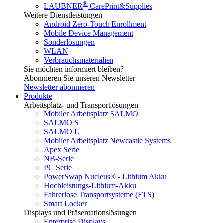
®
LAUBNER
CarePrint&Supplies
Weitere Dienstleistungen
Android Zero-Touch Enrollment
Mobile Device Management
Sonderlösungen
WLAN
Verbrauchsmaterialien
Sie möchten informiert bleiben?
Abonnieren Sie unseren Newsletter
Newsletter abonnieren
Produkte
Arbeitsplatz- und Transportlösungen
Mobiler Arbeitsplatz SALMO
SALMO S
SALMO L
Mobiler Arbeitsplatz Newcastle Systems
Apex Serie
NB-Serie
PC Serie
PowerSwap Nucleus® - Lithium Akku
Hochleistungs-Lithium-Akku
Fahrerlose Transportsysteme (FTS)
Smart Locker
Displays und Präsentationslösungen
Enterprise Displays