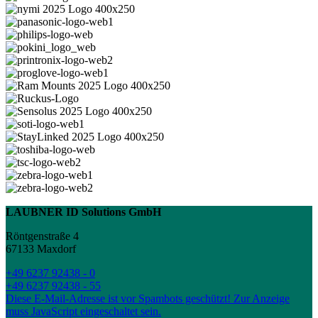
LAUBNER ID Solutions GmbH
Röntgenstraße 4
67133 Maxdorf
+49 6237 92438 - 0
+49 6237 92438 - 55
Diese E-Mail-Adresse ist vor Spambots geschützt! Zur Anzeige
muss JavaScript eingeschaltet sein.